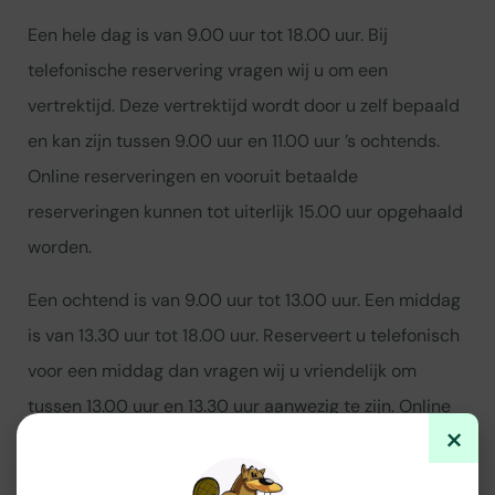
Een hele dag is van 9.00 uur tot 18.00 uur. Bij
telefonische reservering vragen wij u om een
vertrektijd. Deze vertrektijd wordt door u zelf bepaald
en kan zijn tussen 9.00 uur en 11.00 uur ’s ochtends.
Online reserveringen en vooruit betaalde
reserveringen kunnen tot uiterlijk 15.00 uur opgehaald
worden.
Een ochtend is van 9.00 uur tot 13.00 uur. Een middag
is van 13.30 uur tot 18.00 uur. Reserveert u telefonisch
voor een middag dan vragen wij u vriendelijk om
tussen 13.00 uur en 13.30 uur aanwezig te zijn. Online
×
reserveringen voor de middag kunnen tot uiterlijk
15.00 uur opgehaald worden.