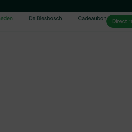
heden
De Biesbosch
Cadeaubon
Direct 