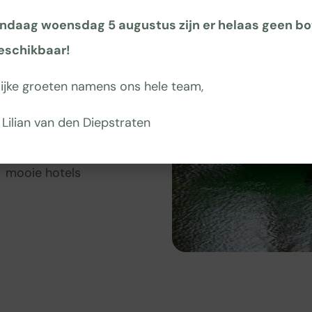
overnachting
ch
ndaag woensdag 5 augustus zijn er helaas geen b
Van
eschikbaar!
eenvoudig tot
lijke groeten namens ons hele team,
luxe!
Kleinschalige
 Lilian van den Diepstraten
campings en
mooie hotels