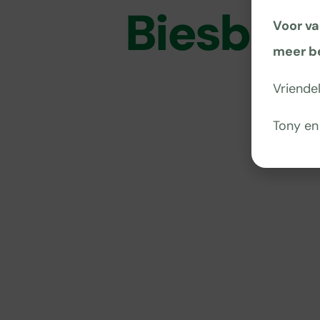
Biesbos
Voor va
meer b
Vriende
Tony en