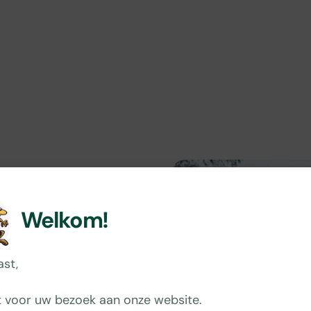
Welkom!
hten
Maak van je
Boot
Bekijk
reserveren
mogelijkheden
boottocht
ast,
een
 voor uw bezoek aan onze website.