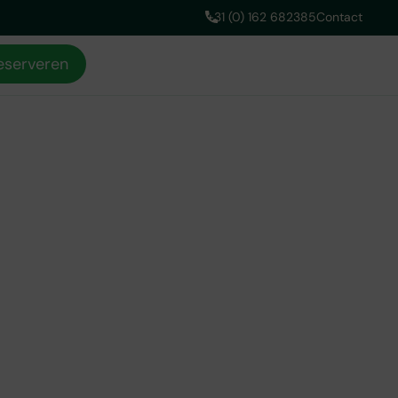
+31 (0) 162 682385
Contact
reserveren